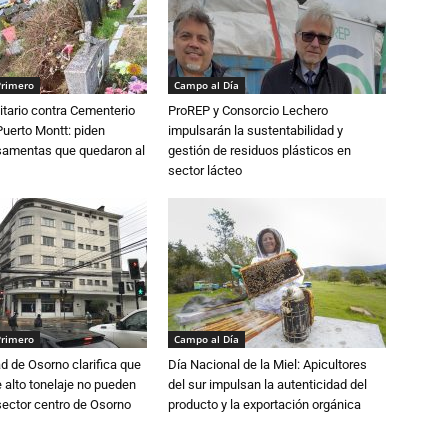
Primero
Campo al Día
tario contra Cementerio
ProREP y Consorcio Lechero
Puerto Montt: piden
impulsarán la sustentabilidad y
osamentas que quedaron al
gestión de residuos plásticos en
sector lácteo
Primero
Campo al Día
d de Osorno clarifica que
Día Nacional de la Miel: Apicultores
alto tonelaje no pueden
del sur impulsan la autenticidad del
 sector centro de Osorno
producto y la exportación orgánica