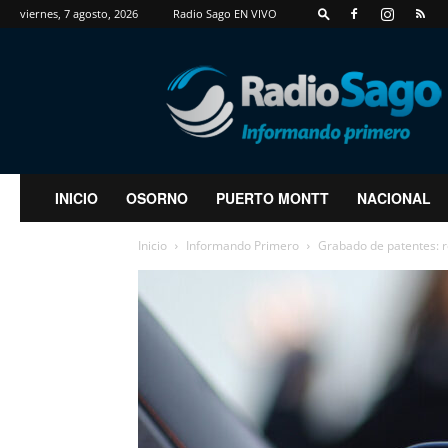
viernes, 7 agosto, 2026
Radio Sago EN VIVO
RadioSago
INICIO
OSORNO
PUERTO MONTT
NACIONAL
Inicio
Informando Primero
Grabado de patentes: r