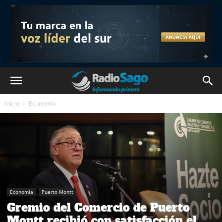
Inicio
Economía
Economía
Puerto Montt
Gremio del Comercio de Puerto
Montt recibió con satisfacción el