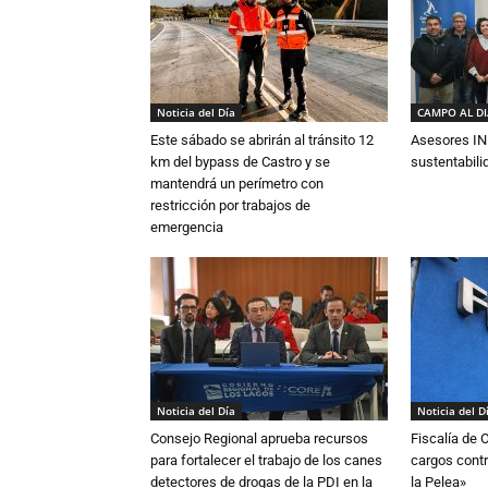
Noticia del Día
CAMPO AL D
Este sábado se abrirán al tránsito 12
Asesores IN
km del bypass de Castro y se
sustentabili
mantendrá un perímetro con
restricción por trabajos de
emergencia
Noticia del Día
Noticia del D
Consejo Regional aprueba recursos
Fiscalía de 
para fortalecer el trabajo de los canes
cargos contr
detectores de drogas de la PDI en la
la Pelea»