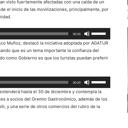
han visto fuertemente afectadas con una caída de un
 el inicio de las movilizaciones, principalmente, por
nidad.
Utiliza
00:00
las
sco Muñoz, destacó la iniciativa adoptada por AGATUR
teclas
icando que es un tema importante la confianza del
de
do como Gobierno es que los turistas puedan preferir
flecha
arriba/abajo
para
Utiliza
00:00
aumentar
las
o
 extenderá hasta el 30 de diciembre y contempla la
teclas
disminuir
ntes a socios del Gremio Gastronómico, además de los
de
el
li, y una serie de otros comercios del rubro de la
flecha
volumen.
arriba/abajo
para