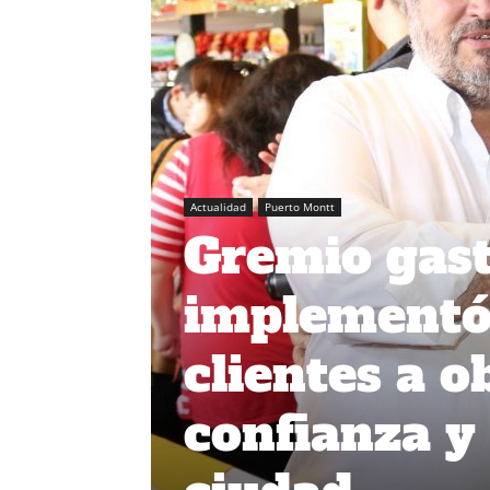
Actualidad
Puerto Montt
Gremio gas
implementó 
clientes a o
confianza y