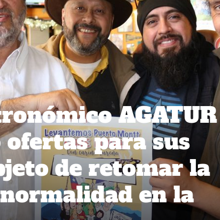
tronómico AGATUR
ofertas para sus
bjeto de retomar la
 normalidad en la