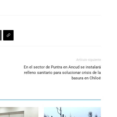
aumentar
o
disminuir
el
volumen.
Artículo siguiente
En el sector de Puntra en Ancud se instalará
relleno sanitario para solucionar crisis de la
basura en Chiloé