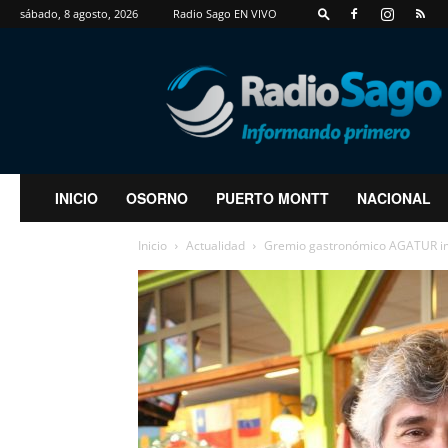
sábado, 8 agosto, 2026
Radio Sago EN VIVO
RadioSago
INICIO
OSORNO
PUERTO MONTT
NACIONAL
Inicio
Actualidad
Gremio gastronómico AGATUR impl