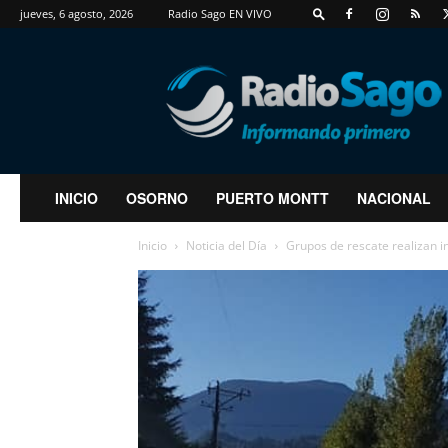
jueves, 6 agosto, 2026
Radio Sago EN VIVO
RadioSago
INICIO
OSORNO
PUERTO MONTT
NACIONAL
Inicio
Noticia del Día
Grupos de rescate realizan i