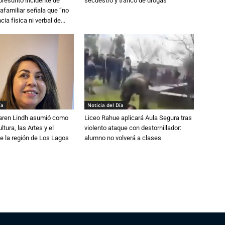
 presunto incidente de
secuestro y tráfico de drogas
trafamiliar señala que “no
cia física ni verbal de...
ía
Noticia del Día
Karen Lindh asumió como
Liceo Rahue aplicará Aula Segura tras
tura, las Artes y el
violento ataque con destornillador:
e la región de Los Lagos
alumno no volverá a clases