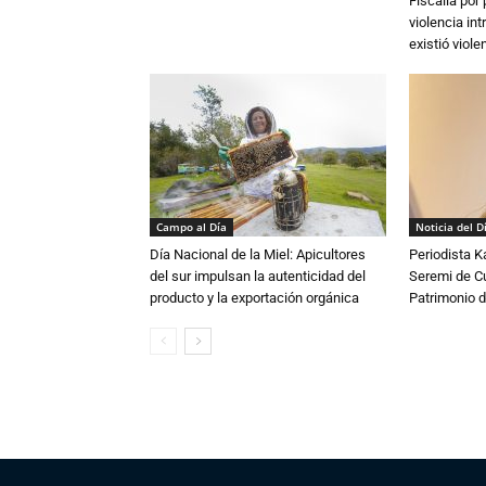
Fiscalía por
violencia in
existió violen
Campo al Día
Noticia del D
Día Nacional de la Miel: Apicultores
Periodista 
del sur impulsan la autenticidad del
Seremi de Cul
producto y la exportación orgánica
Patrimonio d