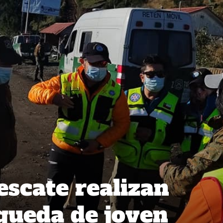
escate realizan
queda de joven