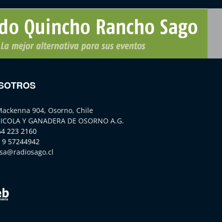
SOTROS
Mackenna 904, Osorno, Chile
ICOLA Y GANADERA DE OSORNO A.G.
64 223 2160
 9 57244942
sa@radiosago.cl