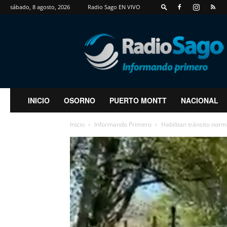
sábado, 8 agosto, 2026
Radio Sago EN VIVO
RadioSago
INICIO
OSORNO
PUERTO MONTT
NACIONAL
Inicio
Informando Primero
Habilitan tránsito norm