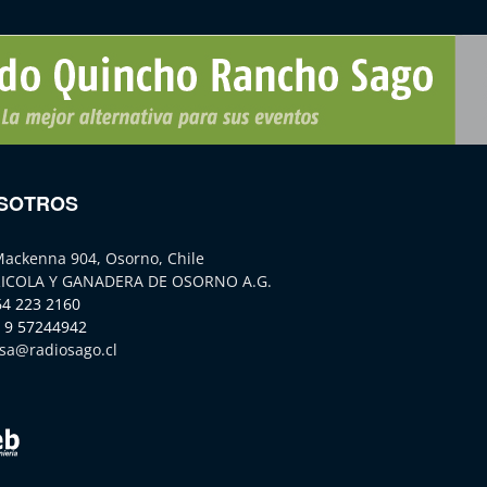
SOTROS
Mackenna 904, Osorno, Chile
ICOLA Y GANADERA DE OSORNO A.G.
64 223 2160
 9 57244942
sa@radiosago.cl