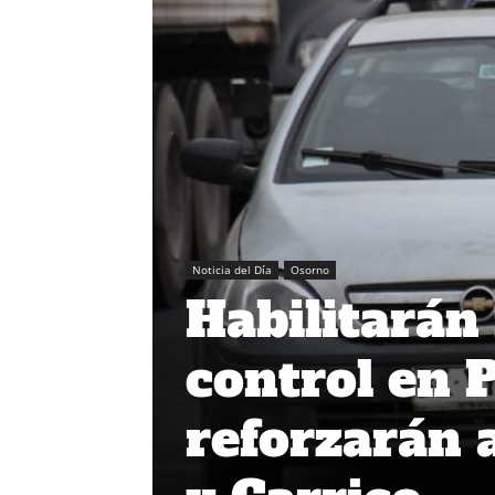
Noticia del Día
Osorno
Habilitarán
control en 
reforzarán 