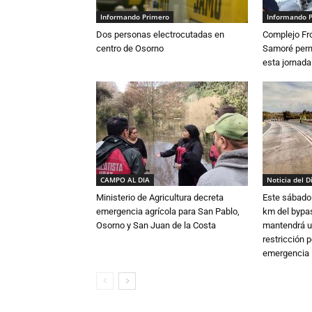
Informando Primero
Informando 
Dos personas electrocutadas en
Complejo Fro
centro de Osorno
Samoré perm
esta jornada
CAMPO AL DIA
Noticia del D
Ministerio de Agricultura decreta
Este sábado 
emergencia agrícola para San Pablo,
km del bypas
Osorno y San Juan de la Costa
mantendrá u
restricción p
emergencia