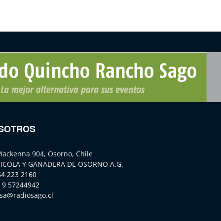
SOTROS
Mackenna 904, Osorno, Chile
ICOLA Y GANADERA DE OSORNO A.G.
64 223 2160
 9 57244942
sa@radiosago.cl