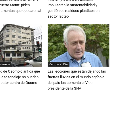
Puerto Montt: piden
impulsarán la sustentabilidad y
osamentas que quedaron al
gestión de residuos plásticos en
sector lácteo
Primero
Campo al Día
d de Osorno clarifica que
Las lecciones que están dejando las
alto tonelaje no pueden
fuertes lluvias en el mundo agrícola
 sector centro de Osorno
del país las comenta el Vice-
presidente de la SNA