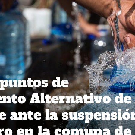
 puntos de
nto Alternativo de
e ante la suspensió
ro en la comuna de