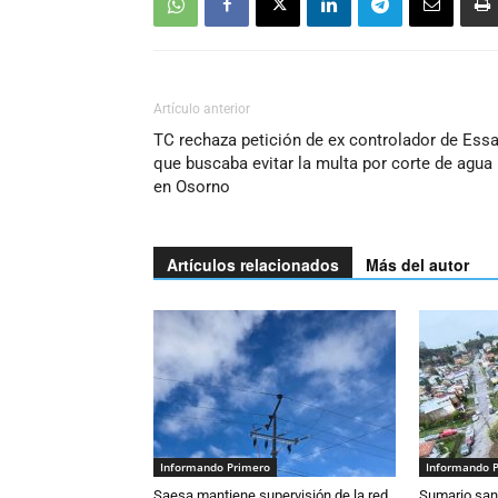
Artículo anterior
TC rechaza petición de ex controlador de Essa
que buscaba evitar la multa por corte de agua
en Osorno
Artículos relacionados
Más del autor
Informando Primero
Informando 
Saesa mantiene supervisión de la red
Sumario sani