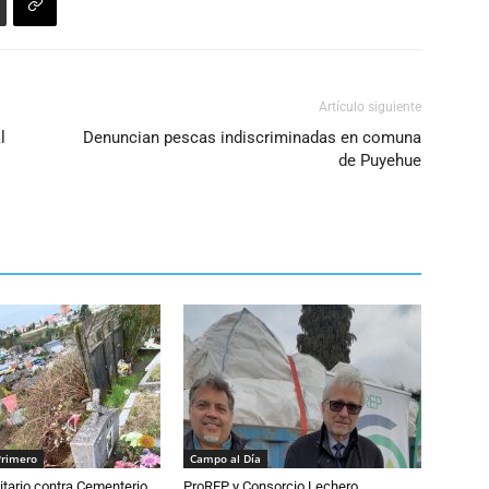
Artículo siguiente
l
Denuncian pescas indiscriminadas en comuna
de Puyehue
Primero
Campo al Día
tario contra Cementerio
ProREP y Consorcio Lechero