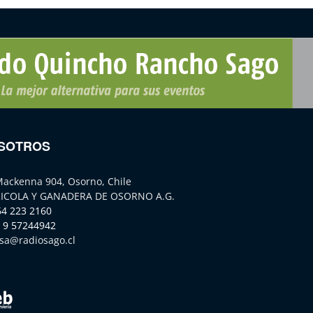
SOTROS
Mackenna 904, Osorno, Chile
ICOLA Y GANADERA DE OSORNO A.G.
64 223 2160
 9 57244942
sa@radiosago.cl