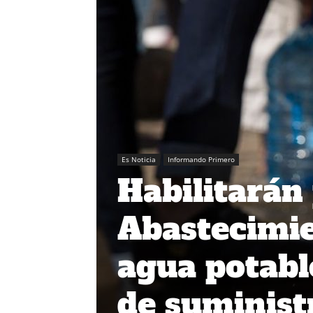
Es Noticia
Informando Primero
Habilitarán
Abastecimie
agua potabl
de suminist