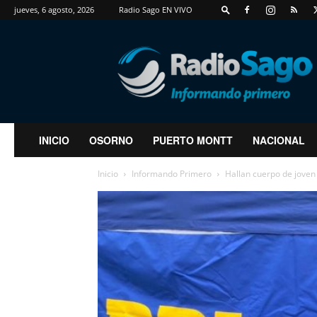
jueves, 6 agosto, 2026
Radio Sago EN VIVO
RadioSago
INICIO
OSORNO
PUERTO MONTT
NACIONAL
Inicio
Informando Primero
Hallan cuerpo de joven 