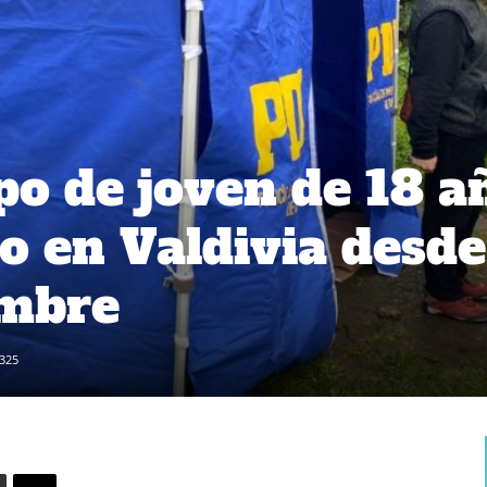
po de joven de 18 a
o en Valdivia desde
embre
325