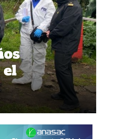
ños
 el