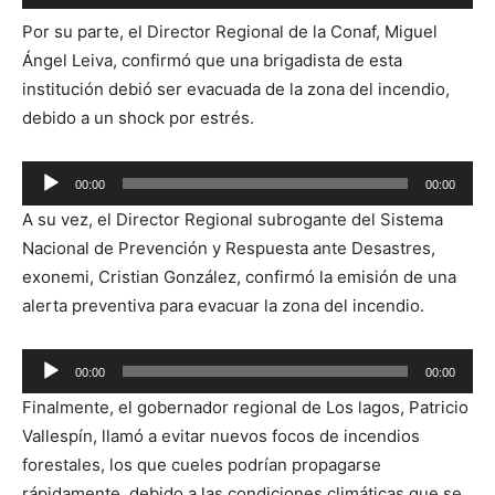
de
Por su parte, el Director Regional de la Conaf, Miguel
audio
Ángel Leiva, confirmó que una brigadista de esta
institución debió ser evacuada de la zona del incendio,
debido a un shock por estrés.
Reproductor
00:00
00:00
de
A su vez, el Director Regional subrogante del Sistema
audio
Nacional de Prevención y Respuesta ante Desastres,
exonemi, Cristian González, confirmó la emisión de una
alerta preventiva para evacuar la zona del incendio.
Reproductor
00:00
00:00
de
Finalmente, el gobernador regional de Los lagos, Patricio
audio
Vallespín, llamó a evitar nuevos focos de incendios
forestales, los que cueles podrían propagarse
rápidamente, debido a las condiciones climáticas que se