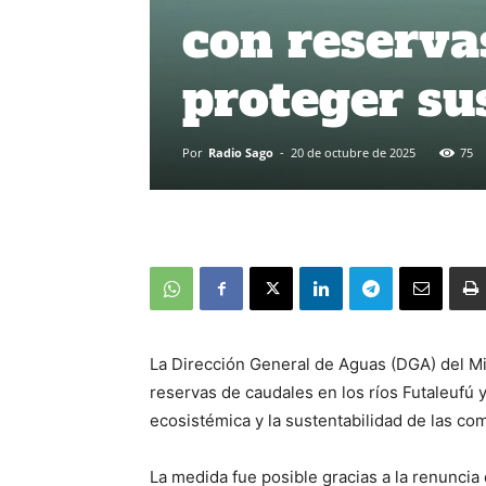
con reserva
proteger su
Por
Radio Sago
-
20 de octubre de 2025
75
La Dirección General de Aguas (DGA) del Mi
reservas de caudales en los ríos Futaleufú y
ecosistémica y la sustentabilidad de las co
La medida fue posible gracias a la renunci