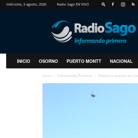
miércoles, 5 agosto, 2026
Radio Sago EN VIVO
RadioSago
INICIO
OSORNO
PUERTO MONTT
NACIONAL
Inicio
Informando Primero
Histórico avance en Los