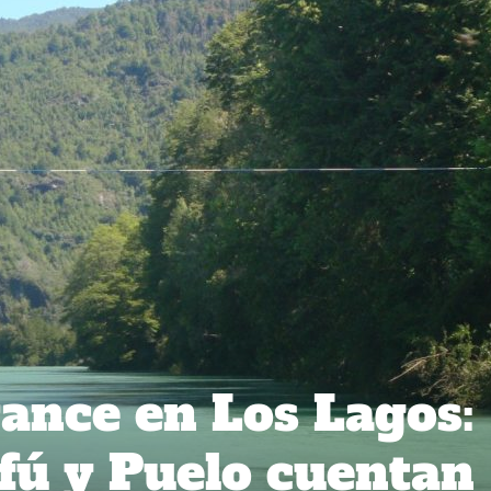
vance en Los Lagos:
ufú y Puelo cuentan