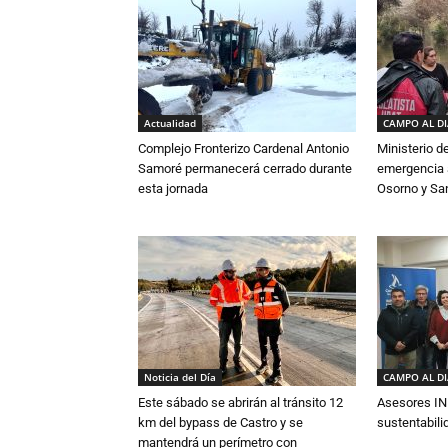
Actualidad
CAMPO AL D
Complejo Fronterizo Cardenal Antonio
Ministerio d
Samoré permanecerá cerrado durante
emergencia a
esta jornada
Osorno y Sa
Noticia del Día
CAMPO AL D
Este sábado se abrirán al tránsito 12
Asesores IN
km del bypass de Castro y se
sustentabili
mantendrá un perímetro con