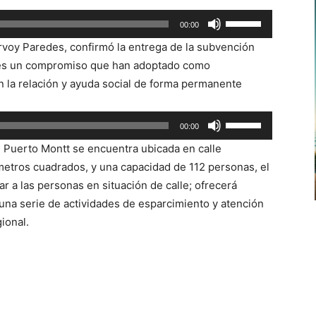
Utiliza
00:00
las
ervoy Paredes, confirmó la entrega de la subvención
teclas
e es un compromiso que han adoptado como
de
n la relación y ayuda social de forma permanente
flecha
arriba/abajo
Utiliza
00:00
para
las
aumentar
 Puerto Montt se encuentra ubicada en calle
teclas
o
 metros cuadrados, y una capacidad de 112 personas, el
de
disminuir
r a las personas en situación de calle; ofrecerá
flecha
el
una serie de actividades de esparcimiento y atención
arriba/abajo
volumen.
gional.
para
aumentar
o
disminuir
el