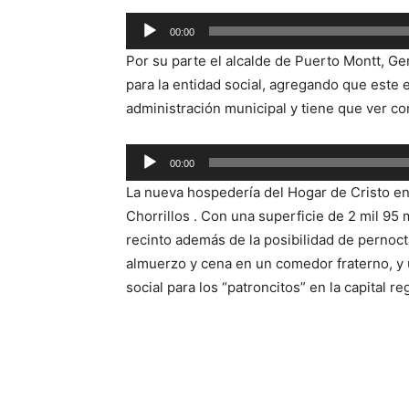
Reproductor
00:00
de
Por su parte el alcalde de Puerto Montt, G
audio
para la entidad social, agregando que est
administración municipal y tiene que ver co
Reproductor
00:00
de
La nueva hospedería del Hogar de Cristo en
audio
Chorrillos . Con una superficie de 2 mil 95
recinto además de la posibilidad de pernocta
almuerzo y cena en un comedor fraterno, y 
social para los “patroncitos” en la capital re