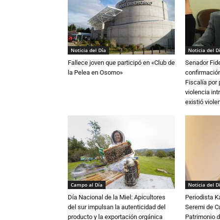
Noticia del Día
Noticia del D
Fallece joven que participó en «Club de
Senador Fide
la Pelea en Osorno»
confirmación
Fiscalía por
violencia in
existió violen
Campo al Día
Noticia del D
Día Nacional de la Miel: Apicultores
Periodista 
del sur impulsan la autenticidad del
Seremi de Cul
producto y la exportación orgánica
Patrimonio d