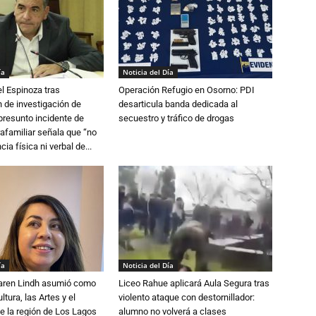
ía
Noticia del Día
l Espinoza tras
Operación Refugio en Osorno: PDI
 de investigación de
desarticula banda dedicada al
 presunto incidente de
secuestro y tráfico de drogas
trafamiliar señala que “no
cia física ni verbal de...
ía
Noticia del Día
Karen Lindh asumió como
Liceo Rahue aplicará Aula Segura tras
tura, las Artes y el
violento ataque con destornillador:
e la región de Los Lagos
alumno no volverá a clases