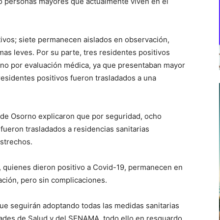
co personas mayores que actualmente viven en el
tivos; siete permanecen aislados en observación,
s leves. Por su parte, tres residentes positivos
orno por evaluación médica, ya que presentaban mayor
residentes positivos fueron trasladados a una
 de Osorno explicaron que por seguridad, ocho
fueron trasladados a residencias sanitarias
strechos.
r, quienes dieron positivo a Covid-19, permanecen en
ación, pero sin complicaciones.
ue seguirán adoptando todas las medidas sanitarias
dades de Salud y del SENAMA, todo ello en resguardo