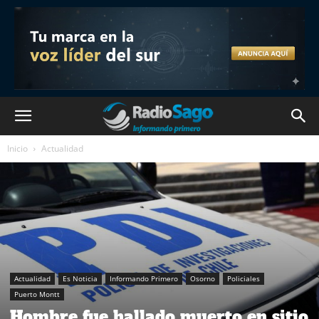
Inicio
Actualidad
Actualidad
Es Noticia
Informando Primero
Osorno
Policiales
Puerto Montt
Hombre fue hallado muerto en sitio