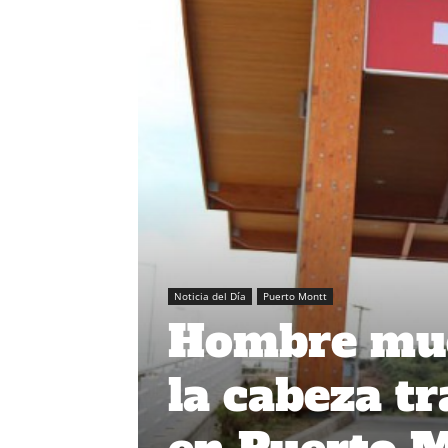
Noticia del Día
Puerto Montt
Hombre mue
la cabeza tr