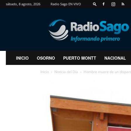
sábado, 8 agosto, 2026
Radio Sago EN VIVO
RadioSago
INICIO
OSORNO
PUERTO MONTT
NACIONAL
Inicio
Noticia del Día
Hombre muere de un disparo e