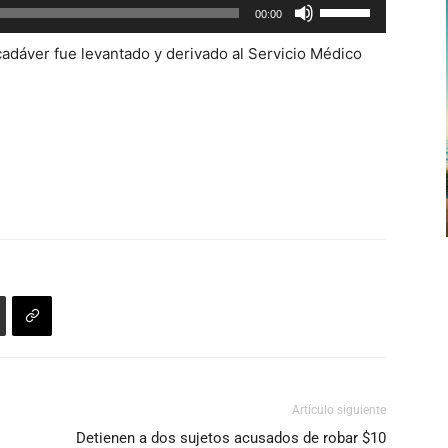
Utiliza
00:00
las
 cadáver fue levantado y derivado al Servicio Médico
teclas
de
flecha
arriba/abajo
para
aumentar
o
disminuir
el
volumen.
Artículo siguiente
Detienen a dos sujetos acusados de robar $10