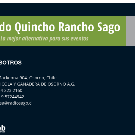
SOTROS
Mackenna 904, Osorno, Chile
ICOLA Y GANADERA DE OSORNO A.G.
64 223 2160
 9 57244942
sa@radiosago.cl