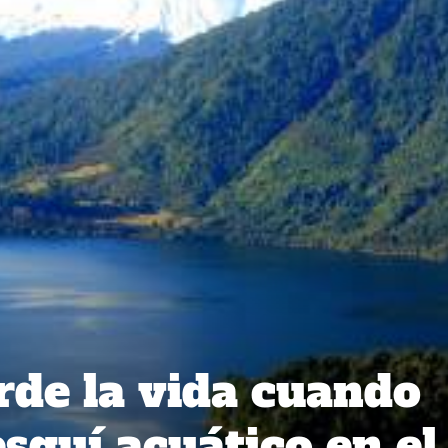
de la vida cuando
squí acuático en el