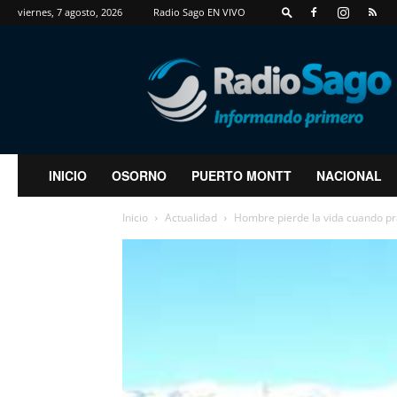
viernes, 7 agosto, 2026
Radio Sago EN VIVO
RadioSago
INICIO
OSORNO
PUERTO MONTT
NACIONAL
Inicio
Actualidad
Hombre pierde la vida cuando pr