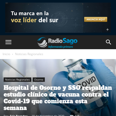
Inicio
Noticias Regionales
Noticias Regionales
Osorno
Hospital de Osorno y SSO respaldan
estudio clínico de vacuna contra el
Covid-19 que comienza esta
semana
Por
Eric Paredes
-
18 de diciembre de 2020
595