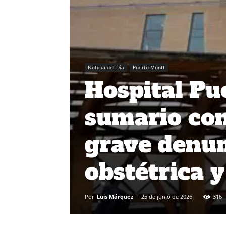
Noticia del Día
Puerto Montt
Hospital Pu
sumario con
grave denun
obstétrica 
Por
Luis Márquez
-
25 de junio de 2026
316