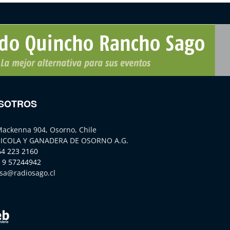
SOTROS
Mackenna 904, Osorno, Chile
ICOLA Y GANADERA DE OSORNO A.G.
64 223 2160
 9 57244942
sa@radiosago.cl