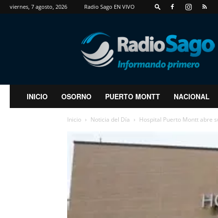
viernes, 7 agosto, 2026
Radio Sago EN VIVO
RadioSago
INICIO
OSORNO
PUERTO MONTT
NACIONAL
Inicio
Noticia del Día
Hospital Puerto Montt abre s