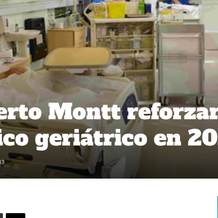
erto Montt reforza
co geriátrico en 2
13