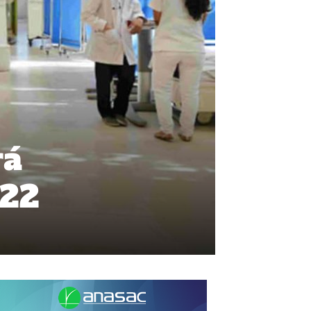
rá
022