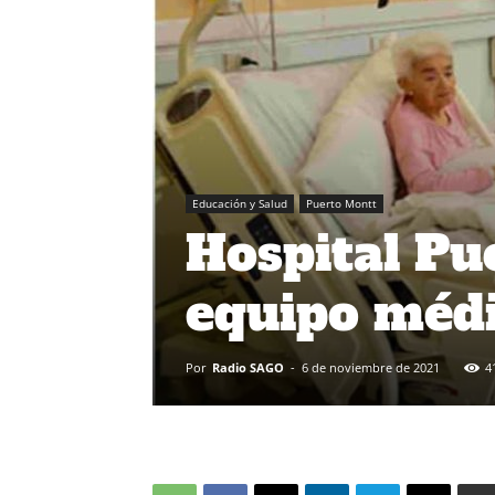
Educación y Salud
Puerto Montt
Hospital Pu
equipo médi
Por
Radio SAGO
-
6 de noviembre de 2021
4