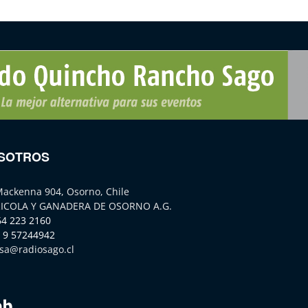
SOTROS
Mackenna 904, Osorno, Chile
ICOLA Y GANADERA DE OSORNO A.G.
64 223 2160
 9 57244942
sa@radiosago.cl