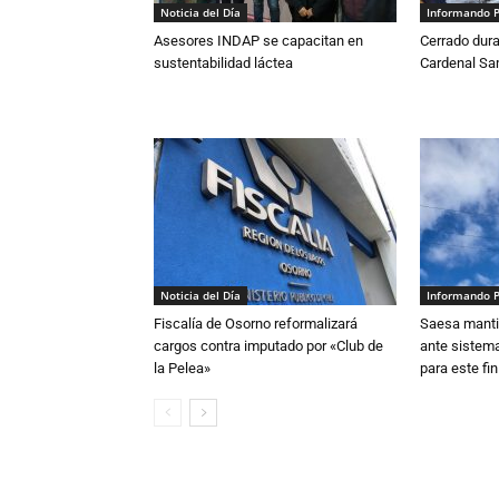
Noticia del Día
Informando 
Asesores INDAP se capacitan en
Cerrado dura
sustentabilidad láctea
Cardenal S
Noticia del Día
Informando 
Fiscalía de Osorno reformalizará
Saesa mantie
cargos contra imputado por «Club de
ante sistema
la Pelea»
para este fi