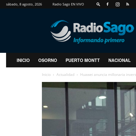
sábado, 8 agosto, 2026
Radio Sago EN VIVO
RadioSago
INICIO
OSORNO
PUERTO MONTT
NACIONAL
Inicio
Actualidad
Huawei anuncia millonaria invers