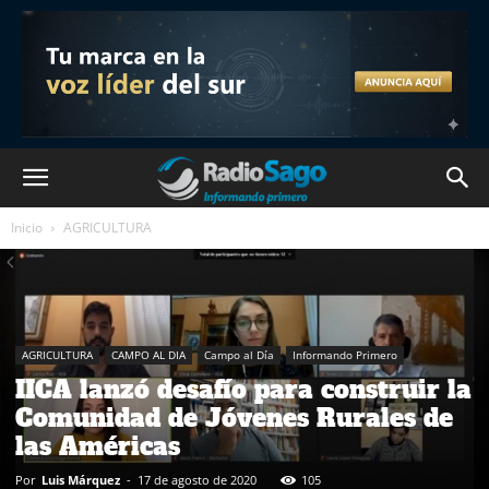
Inicio
AGRICULTURA
AGRICULTURA
CAMPO AL DIA
Campo al Día
Informando Primero
IICA lanzó desafío para construir la
Comunidad de Jóvenes Rurales de
las Américas
Por
Luis Márquez
-
17 de agosto de 2020
105