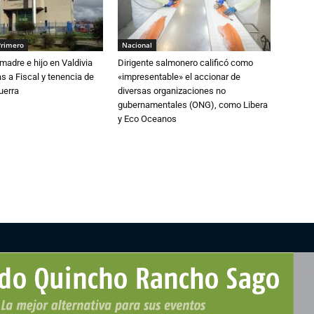
Primero
Nacional
adre e hijo en Valdivia
Dirigente salmonero calificó como
 a Fiscal y tenencia de
«impresentable» el accionar de
uerra
diversas organizaciones no
gubernamentales (ONG), como Libera
y Eco Oceanos