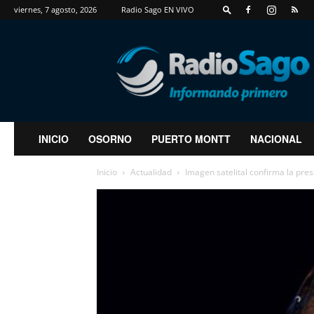
viernes, 7 agosto, 2026
Radio Sago EN VIVO
RadioSago
INICIO
OSORNO
PUERTO MONTT
NACIONAL
Inicio
Actualidad
Imagen satelital confirma la pres