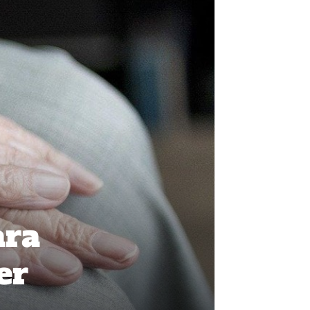
ara
er