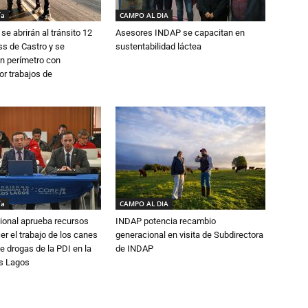
ía
CAMPO AL DIA
se abrirán al tránsito 12
Asesores INDAP se capacitan en
s de Castro y se
sustentabilidad láctea
n perímetro con
or trabajos de
ía
CAMPO AL DIA
ional aprueba recursos
INDAP potencia recambio
er el trabajo de los canes
generacional en visita de Subdirectora
e drogas de la PDI en la
de INDAP
os Lagos