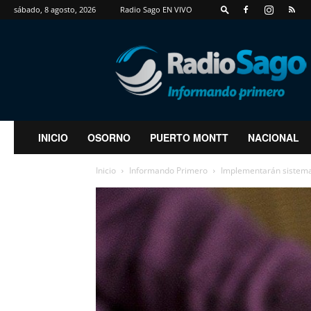
sábado, 8 agosto, 2026
Radio Sago EN VIVO
RadioSago
INICIO
OSORNO
PUERTO MONTT
NACIONAL
Inicio
Informando Primero
Implementarán sistema