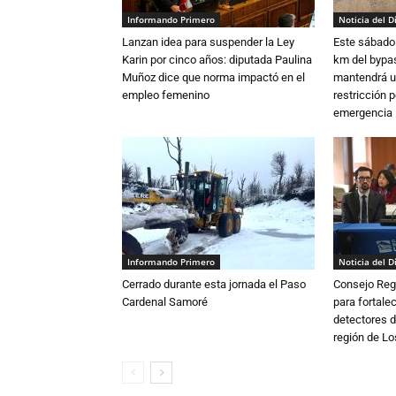
Informando Primero
Noticia del D
Lanzan idea para suspender la Ley
Este sábado 
Karin por cinco años: diputada Paulina
km del bypas
Muñoz dice que norma impactó en el
mantendrá u
empleo femenino
restricción p
emergencia
Informando Primero
Noticia del D
Cerrado durante esta jornada el Paso
Consejo Reg
Cardenal Samoré
para fortalec
detectores d
región de L