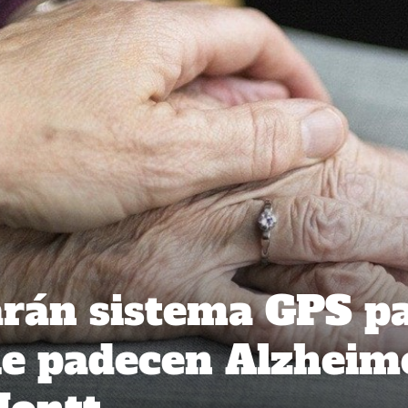
rán sistema GPS p
ue padecen Alzheim