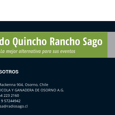
SOTROS
Mackenna 904, Osorno, Chile
ICOLA Y GANADERA DE OSORNO A.G.
64 223 2160
 9 57244942
sa@radiosago.cl