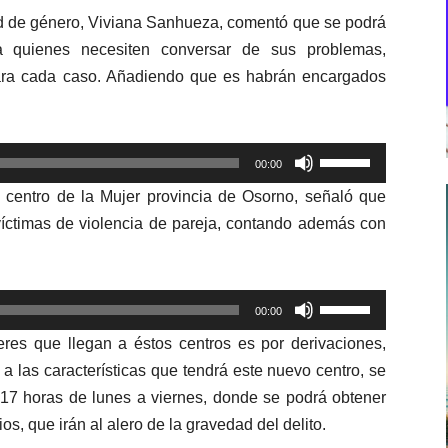
dad de género, Viviana Sanhueza, comentó que se podrá
a quienes necesiten conversar de sus problemas,
para cada caso. Añadiendo que es habrán encargados
Utiliza
00:00
las
l centro de la Mujer provincia de Osorno, señaló que
teclas
víctimas de violencia de pareja, contando además con
de
flecha
arriba/abajo
Utiliza
para
00:00
las
aumentar
es que llegan a éstos centros es por derivaciones,
teclas
o
las características que tendrá este nuevo centro, se
de
disminuir
 17 horas de lunes a viernes, donde se podrá obtener
flecha
el
os, que irán al alero de la gravedad del delito.
arriba/abajo
volumen.