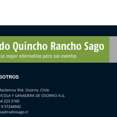
SOTROS
Mackenna 904, Osorno, Chile
ICOLA Y GANADERA DE OSORNO A.G.
64 223 2160
 9 57244942
sa@radiosago.cl