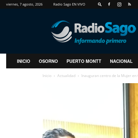
viernes, 7 agosto, 2026
Radio Sago EN VIVO
RadioSago
INICIO
OSORNO
PUERTO MONTT
NACIONAL
Inicio
Actualidad
Inauguran centro de la Mujer en