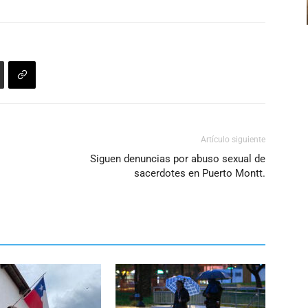
para
aumentar
o
disminuir
el
volumen.
Artículo siguiente
Siguen denuncias por abuso sexual de
sacerdotes en Puerto Montt.