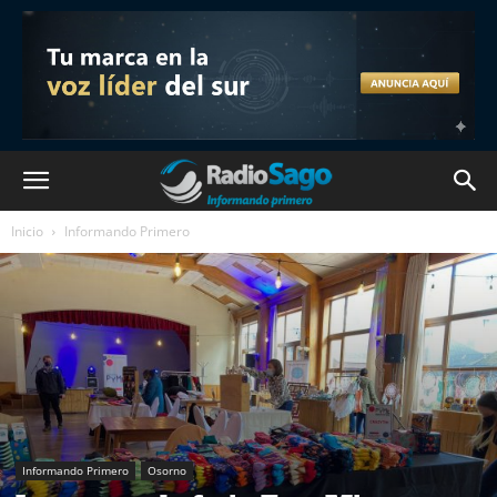
Inicio
Informando Primero
Informando Primero
Osorno