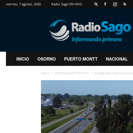
viernes, 7 agosto, 2026
Radio Sago EN VIVO
RadioSago
INICIO
OSORNO
PUERTO MONTT
NACIONAL
Inicio
Informando Primero
Inauguran nuevo acces