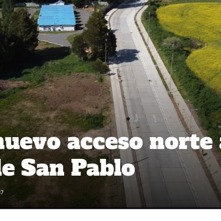
uevo acceso norte 
e San Pablo
37