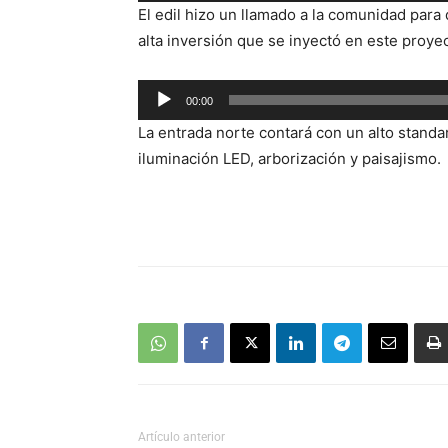
El edil hizo un llamado a la comunidad para
audio
alta inversión que se inyectó en este proyec
Reproductor
00:00
de
La entrada norte contará con un alto standa
audio
iluminación LED, arborización y paisajismo.
Artículo anterior