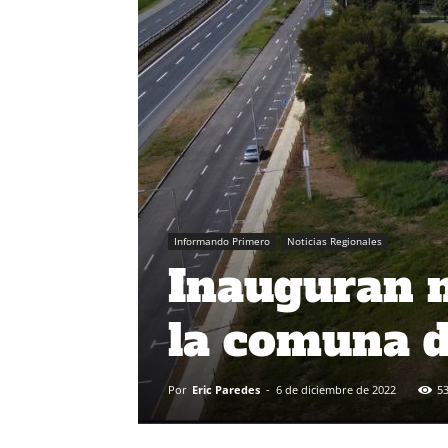
Informando Primero
Noticias Regionales
Inauguran n
la comuna d
Por
Eric Paredes
-
6 de diciembre de 2022
5