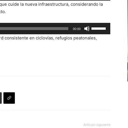
 que cuide la nueva infraestructura, considerando la
teclas
to.
de
flecha
Utiliza
00:00
arriba/abajo
las
para
rd consistente en ciclovías, refugios peatonales,
teclas
aumentar
de
o
flecha
disminuir
arriba/abajo
el
para
volumen.
aumentar
o
disminuir
el
volumen.
Artículo siguiente