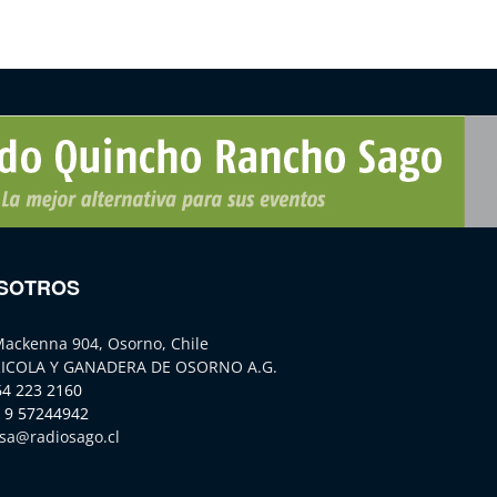
SOTROS
Mackenna 904, Osorno, Chile
ICOLA Y GANADERA DE OSORNO A.G.
64 223 2160
 9 57244942
sa@radiosago.cl