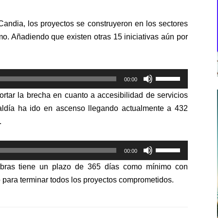
andia, los proyectos se construyeron en los sectores
o. Añadiendo que existen otras 15 iniciativas aún por
Utiliza
00:00
las
ortar la brecha en cuanto a accesibilidad de servicios
teclas
aldía ha ido en ascenso llegando actualmente a 432
de
.
flecha
arriba/abajo
Utiliza
para
00:00
las
aumentar
obras tiene un plazo de 365 días como mínimo con
teclas
o
 para terminar todos los proyectos comprometidos.
de
disminuir
flecha
el
arriba/abajo
volumen.