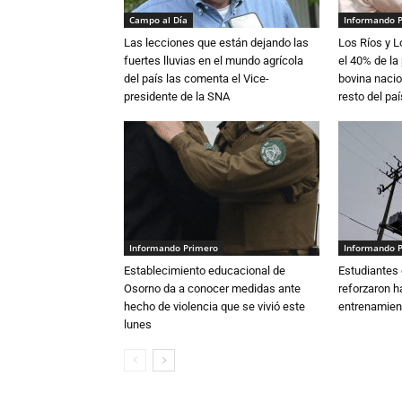
Campo al Día
Informando 
Las lecciones que están dejando las
Los Ríos y 
fuertes lluvias en el mundo agrícola
el 40% de la
del país las comenta el Vice-
bovina nacio
presidente de la SNA
resto del paí
Informando Primero
Informando 
Establecimiento educacional de
Estudiantes 
Osorno da a conocer medidas ante
reforzaron h
hecho de violencia que se vivió este
entrenamien
lunes