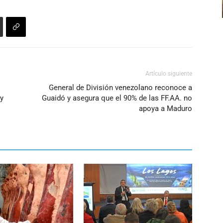
para
aumentar
o
disminuir
el
volumen.
Artículo siguiente
General de División venezolano reconoce a
 y
Guaidó y asegura que el 90% de las FF.AA. no
apoya a Maduro