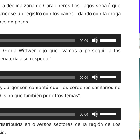
de la décima zona de Carabineros Los Lagos señaló que
uándose un registro con los canes”, dando con la droga
ones de pesos.
Utiliza
00:00
las
 Gloria Wittwer dijo que “vamos a perseguir a los
teclas
enatoria a su respecto”.
de
flecha
Utiliza
00:00
arriba/abajo
las
para
ry Jürgensen comentó que “los cordones sanitarios no
teclas
aumentar
, sino que también por otros temas”.
de
o
flecha
disminuir
Utiliza
00:00
arriba/abajo
el
las
para
distribuida en diversos sectores de la región de Los
volumen.
teclas
aumentar
is.
de
o