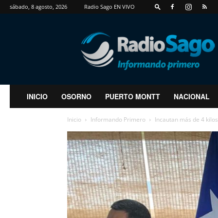
sábado, 8 agosto, 2026
Radio Sago EN VIVO
RadioSago
INICIO
OSORNO
PUERTO MONTT
NACIONAL
Inicio
Informando Primero
Incautan más de 4 kilos 