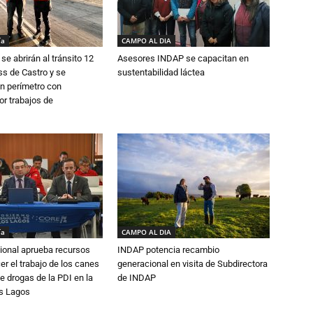
ía
CAMPO AL DIA
se abrirán al tránsito 12
Asesores INDAP se capacitan en
s de Castro y se
sustentabilidad láctea
n perímetro con
or trabajos de
ía
CAMPO AL DIA
ional aprueba recursos
INDAP potencia recambio
er el trabajo de los canes
generacional en visita de Subdirectora
e drogas de la PDI en la
de INDAP
os Lagos