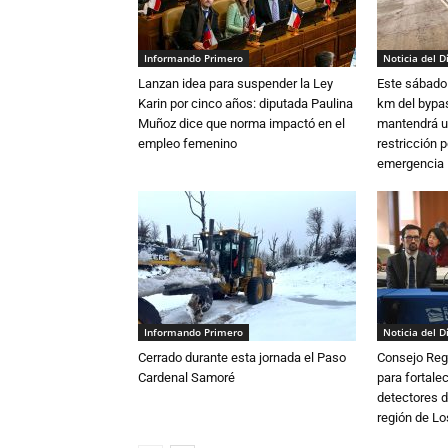
Informando Primero
Noticia del D
Lanzan idea para suspender la Ley
Este sábado 
Karin por cinco años: diputada Paulina
km del bypas
Muñoz dice que norma impactó en el
mantendrá u
empleo femenino
restricción p
emergencia
Informando Primero
Noticia del D
Cerrado durante esta jornada el Paso
Consejo Reg
Cardenal Samoré
para fortalec
detectores d
región de L