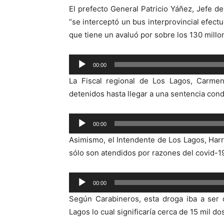
El prefecto General Patricio Yáñez, Jefe 
“se interceptó un bus interprovincial efect
que tiene un avaluó por sobre los 130 mill
Reproductor
00:00
de
La Fiscal regional de Los Lagos, Carmen
audio
detenidos hasta llegar a una sentencia cond
Reproductor
00:00
de
Asimismo, el Intendente de Los Lagos, Har
audio
sólo son atendidos por razones del covid-19
Reproductor
00:00
de
Según Carabineros, esta droga iba a ser 
audio
Lagos lo cual significaría cerca de 15 mil dos