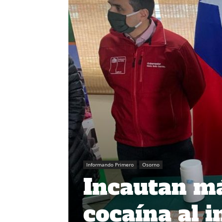
Informando Primero
Osorno
Incautan má
cocaína al i