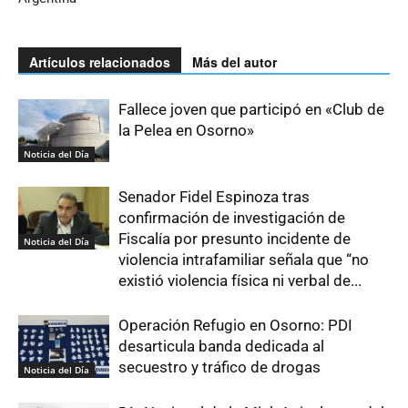
Artículos relacionados
Más del autor
Fallece joven que participó en «Club de
la Pelea en Osorno»
Noticia del Día
Senador Fidel Espinoza tras
confirmación de investigación de
Fiscalía por presunto incidente de
Noticia del Día
violencia intrafamiliar señala que “no
existió violencia física ni verbal de...
Operación Refugio en Osorno: PDI
desarticula banda dedicada al
secuestro y tráfico de drogas
Noticia del Día