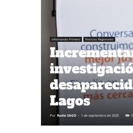
Informando Primero
Noticias Regionales
Incrementa
investigaci
desaparecid
Lagos
Por
Radio SAGO
-
1 de septiembre de 2020
3