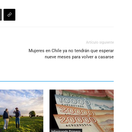
el
volumen.
Artículo siguiente
Mujeres en Chile ya no tendrán que esperar
nueve meses para volver a casarse
Informando Primero