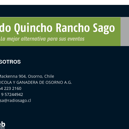
SOTROS
Mackenna 904, Osorno, Chile
ICOLA Y GANADERA DE OSORNO A.G.
64 223 2160
 9 57244942
sa@radiosago.cl