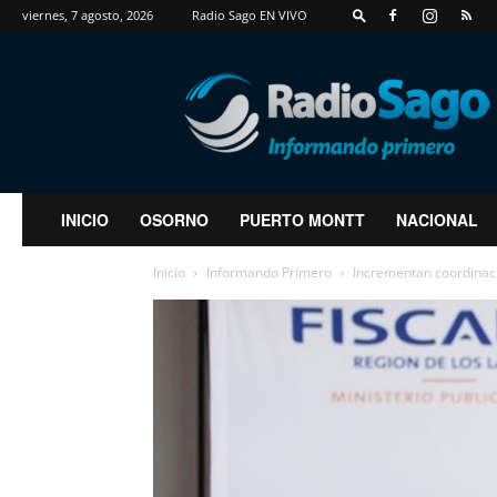
viernes, 7 agosto, 2026
Radio Sago EN VIVO
RadioSago
INICIO
OSORNO
PUERTO MONTT
NACIONAL
Inicio
Informando Primero
Incrementan coordinaci