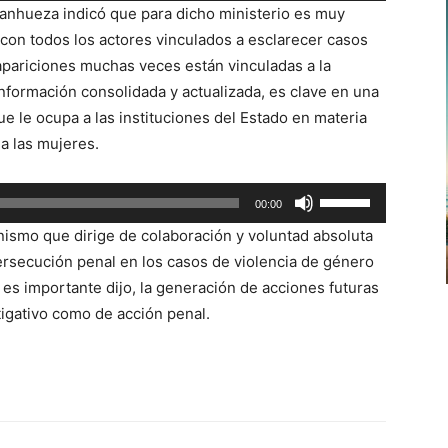
 Sanhueza indicó que para dicho ministerio es muy
teclas
 con todos los actores vinculados a esclarecer casos
de
apariciones muchas veces están vinculadas a la
flecha
información consolidada y actualizada, es clave en una
arriba/abajo
e le ocupa a las instituciones del Estado en materia
para
ia las mujeres.
aumentar
o
Utiliza
00:00
disminuir
las
el
anismo que dirige de colaboración y voluntad absoluta
teclas
volumen.
persecución penal en los casos de violencia de género
de
 es importante dijo, la generación de acciones futuras
flecha
tigativo como de acción penal.
arriba/abajo
para
aumentar
o
disminuir