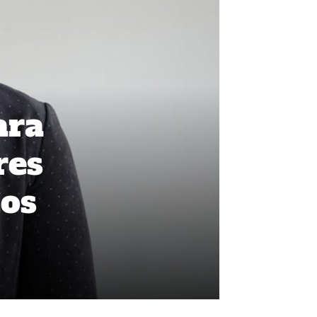
ara
res
Los