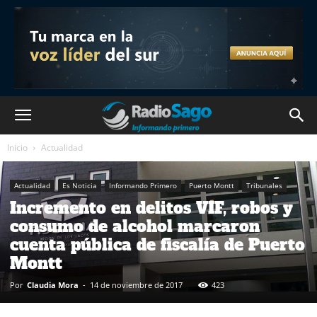
Inicio
Actualidad
Actualidad
Es Noticia
Informando Primero
Puerto Montt
Tribunales
Incremento en delitos VIF, robos y
consumo de alcohol marcaron
cuenta pública de fiscalía de Puerto
Montt
Por
Claudia Mora
-
14 de noviembre de 2017
423