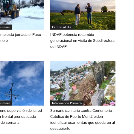
Primero
Campo al Día
nte esta jornada el Paso
INDAP potencia recambio
amoré
generacional en visita de Subdirectora
de INDAP
Primero
Informando Primero
ne supervisión de la red
Sumario sanitario contra Cementerio
 frontal pronosticado
Católico de Puerto Montt: piden
n de semana
identificar osamentas que quedaron al
descubierto