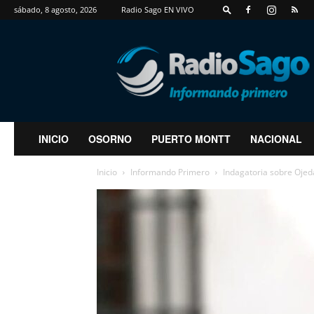
sábado, 8 agosto, 2026
Radio Sago EN VIVO
RadioSago
INICIO
OSORNO
PUERTO MONTT
NACIONAL
Inicio
Informando Primero
Indagatoria sobre Ojeda