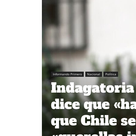
Informando Primero
Nacional
Política
Indagatoria
dice que «h
que Chile se