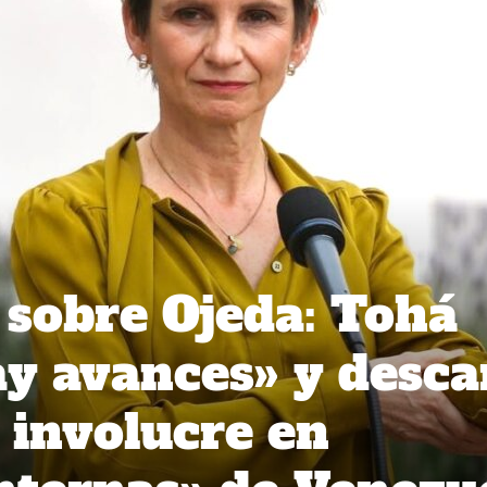
 sobre Ojeda: Tohá
ay avances» y desca
 involucre en