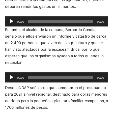
deberán rendir los gastos en alimentos.
Reproductor
00:00
00:00
de
En tanto, el alcalde de la comuna, Bernardo Candia,
audio
señaló que ellos enviaron un informe y catastro de cerca
de 2.400 personas que viven de la agricultura y que se
han visto afectados por la escasez hídrica, por lo que
esperan que los organismos ayuden a todos quienes lo
necesitan.
Reproductor
00:00
00:00
de
Desde INDAP señalaron que aumentaron el presupuesto
audio
para 2021 a nivel regional, destinado para obras menores
de riego para la pequeña agricultura familiar campesina, a
1700 millones de pesos.