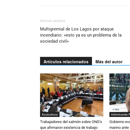
Artículo anterior
Multigremial de Los Lagos por ataque
incendiario: «esto ya es un problema de la
sociedad civil»
Artículos relacionados
Más del autor
Acuicultura
Informando 
Trabajadores del salmón sobre ONG’s
Gobierno eva
que afirmaron existencia de trabajo
marino ante 