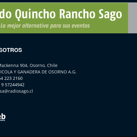
SOTROS
Mackenna 904, Osorno, Chile
ICOLA Y GANADERA DE OSORNO A.G.
64 223 2160
 9 57244942
sa@radiosago.cl