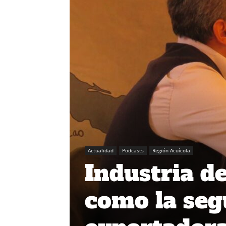
Actualidad
Podcasts
Región Acuícola
Industria d
como la seg