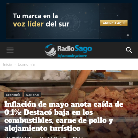
Inicio
Economía
Economía
Nacional
Inflación de mayo anota caída de
0,1%: Destacó baja en los
combustibles, carne de pollo y
alojamiento turístico
Por
Radio SAGO
-
5 de junio de 2020
175