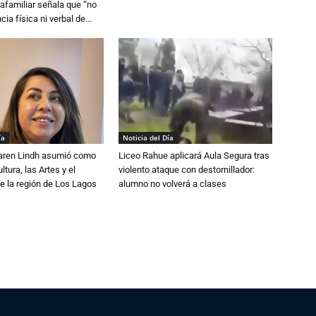
trafamiliar señala que “no
cia física ni verbal de...
ía
Noticia del Día
Karen Lindh asumió como
Liceo Rahue aplicará Aula Segura tras
tura, las Artes y el
violento ataque con destornillador:
e la región de Los Lagos
alumno no volverá a clases