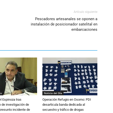
el
volumen.
Artículo siguiente
Pescadores artesanales se oponen a
instalación de posicionador satelital en
embarcaciones
ía
Noticia del Día
l Espinoza tras
Operación Refugio en Osorno: PDI
 de investigación de
desarticula banda dedicada al
 presunto incidente de
secuestro y tráfico de drogas