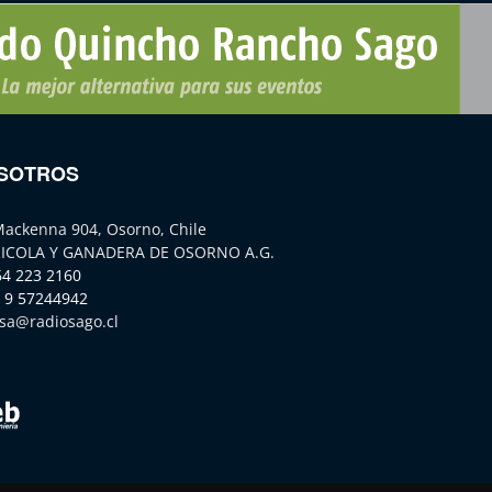
SOTROS
Mackenna 904, Osorno, Chile
ICOLA Y GANADERA DE OSORNO A.G.
64 223 2160
 9 57244942
sa@radiosago.cl