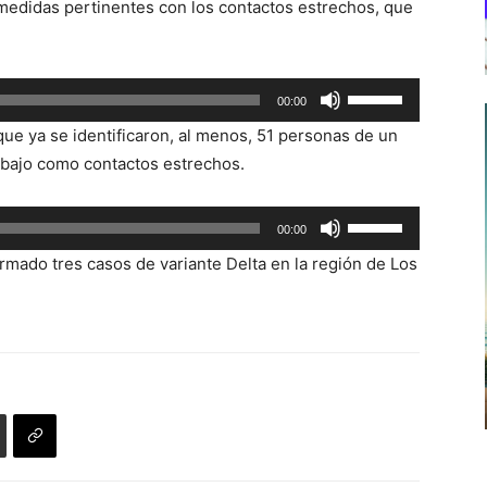
medidas pertinentes con los contactos estrechos, que
Utiliza
00:00
las
ue ya se identificaron, al menos, 51 personas de un
teclas
rabajo como contactos estrechos.
de
flecha
Utiliza
00:00
arriba/abajo
las
para
rmado tres casos de variante Delta en la región de Los
teclas
aumentar
de
o
flecha
disminuir
arriba/abajo
el
para
volumen.
aumentar
o
disminuir