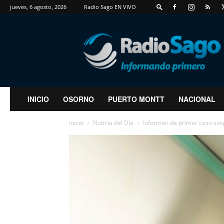
jueves, 6 agosto, 2026
Radio Sago EN VIVO
RadioSago
INICIO
OSORNO
PUERTO MONTT
NACIONAL
Inicio
Noticia del Día
Informan de primer caso sos