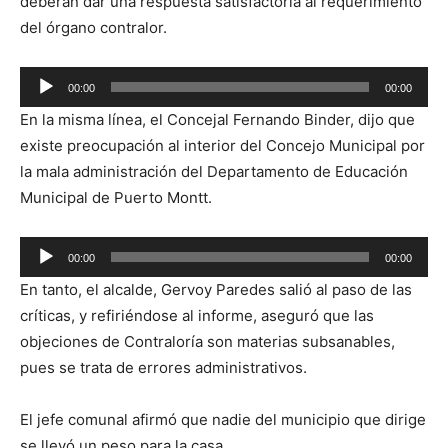
deberán dar una respuesta satisfactoria al requerimiento
del órgano contralor.
Reproductor
00:00
00:00
de
En la misma línea, el Concejal Fernando Binder, dijo que
audio
existe preocupación al interior del Concejo Municipal por
la mala administración del Departamento de Educación
Municipal de Puerto Montt.
Reproductor
00:00
00:00
de
En tanto, el alcalde, Gervoy Paredes salió al paso de las
audio
críticas, y refiriéndose al informe, aseguró que las
objeciones de Contraloría son materias subsanables,
pues se trata de errores administrativos.
El jefe comunal afirmó que nadie del municipio que dirige
se llevó un peso para la casa.