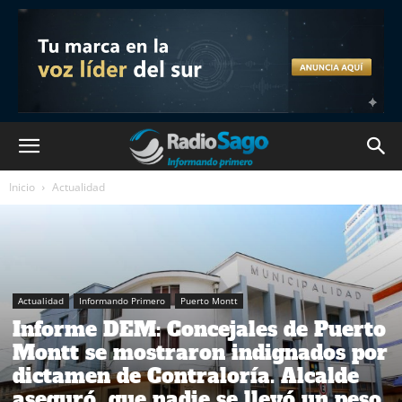
Inicio
Actualidad
Actualidad
Informando Primero
Puerto Montt
Informe DEM: Concejales de Puerto
Montt se mostraron indignados por
dictamen de Contraloría. Alcalde
aseguró que nadie se llevó un peso