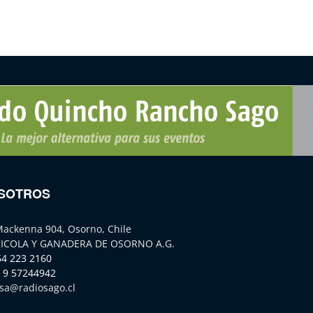
SOTROS
Mackenna 904, Osorno, Chile
ICOLA Y GANADERA DE OSORNO A.G.
64 223 2160
 9 57244942
sa@radiosago.cl