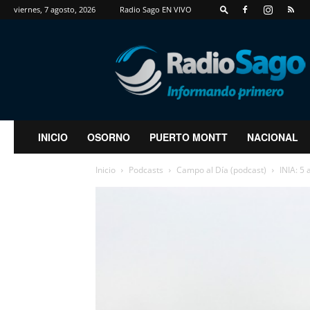
viernes, 7 agosto, 2026
Radio Sago EN VIVO
RadioSago
INICIO
OSORNO
PUERTO MONTT
NACIONAL
Inicio
Podcasts
Campo al Día (podcast)
INIA: 5