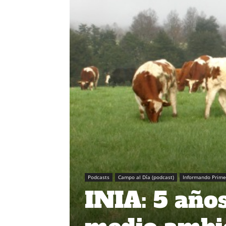
Podcasts
Campo al Día (podcast)
Informando Prime
INIA: 5 año