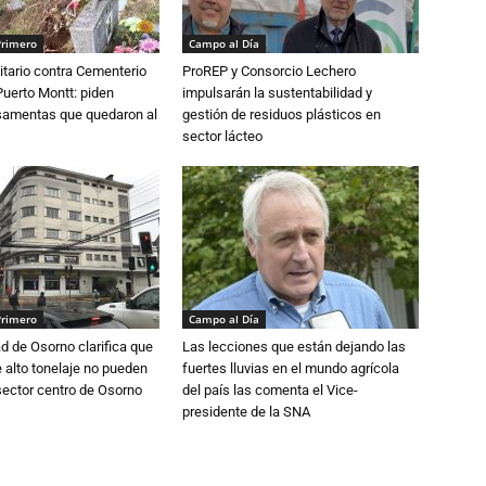
Primero
Campo al Día
tario contra Cementerio
ProREP y Consorcio Lechero
Puerto Montt: piden
impulsarán la sustentabilidad y
osamentas que quedaron al
gestión de residuos plásticos en
sector lácteo
Primero
Campo al Día
d de Osorno clarifica que
Las lecciones que están dejando las
alto tonelaje no pueden
fuertes lluvias en el mundo agrícola
 sector centro de Osorno
del país las comenta el Vice-
presidente de la SNA