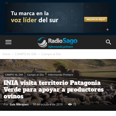
Inicio
CAMPO AL DIA
Campo al Día
CAMPO AL DIA
Campo al Día
Informando Primero
INIA visita territorio Patagonia
Verde para apoyar a productores
ovinos
Por
Luis Márquez
-
18 de octubre de 2019
72