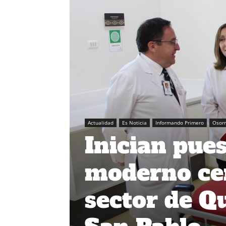
Actualidad
Es Noticia
Informando Primero
Osor
Inician pue
moderno cen
sector de Q