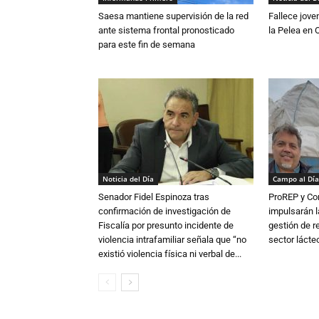
Saesa mantiene supervisión de la red
Fallece jove
ante sistema frontal pronosticado
la Pelea en 
para este fin de semana
Noticia del Día
Campo al Día
Senador Fidel Espinoza tras
ProREP y Co
confirmación de investigación de
impulsarán l
Fiscalía por presunto incidente de
gestión de r
violencia intrafamiliar señala que “no
sector lácte
existió violencia física ni verbal de...