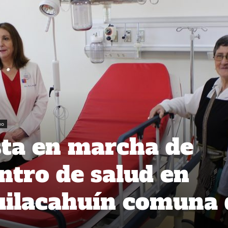
no
sta en marcha de
tro de salud en
uilacahuín comuna 