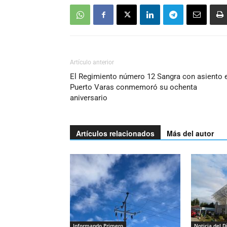
Artículo anterior
El Regimiento número 12 Sangra con asiento 
Puerto Varas conmemoró su ochenta
aniversario
Artículos relacionados
Más del autor
Informando Primero
Noticia del D