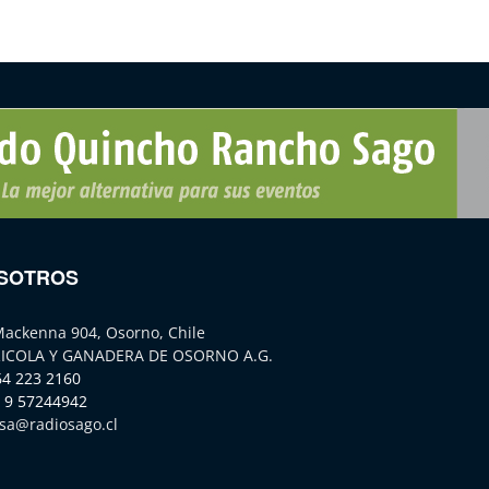
SOTROS
Mackenna 904, Osorno, Chile
ICOLA Y GANADERA DE OSORNO A.G.
64 223 2160
 9 57244942
sa@radiosago.cl