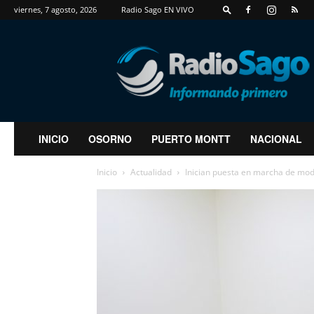
viernes, 7 agosto, 2026
Radio Sago EN VIVO
RadioSago
INICIO
OSORNO
PUERTO MONTT
NACIONAL
Inicio
Actualidad
Inician puesta en marcha de mode