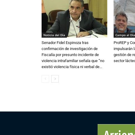
Noticia del Día
Campo al Día
Senador Fidel Espinoza tras
ProREP y Co
confirmación de investigación de
impulsarán l
Fiscalía por presunto incidente de
gestión de r
violencia intrafamiliar señala que “no
sector lácte
existió violencia física ni verbal de...