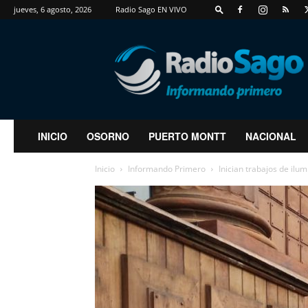
jueves, 6 agosto, 2026
Radio Sago EN VIVO
RadioSago
INICIO
OSORNO
PUERTO MONTT
NACIONAL
Inicio
Informando Primero
Inician trabajos de ilum