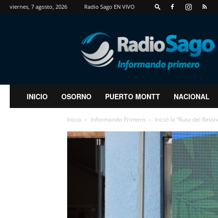
viernes, 7 agosto, 2026
Radio Sago EN VIVO
RadioSago
INICIO
OSORNO
PUERTO MONTT
NACIONAL
Inicio
Informando Primero
Inició la “Ruta del Relo