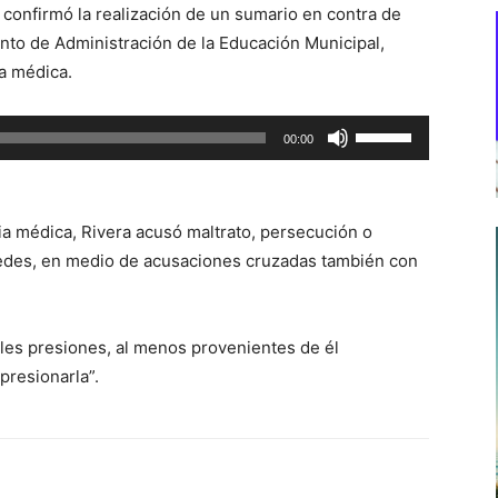
 confirmó la realización de un sumario en contra de
nto de Administración de la Educación Municipal,
a médica.
Utiliza
00:00
las
teclas
de
ia médica, Rivera acusó maltrato, persecución o
flecha
redes, en medio de acusaciones cruzadas también con
arriba/abajo
para
aumentar
ales presiones, al menos provenientes de él
o
presionarla”.
disminuir
el
volumen.