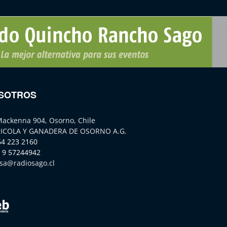
SOTROS
Mackenna 904, Osorno, Chile
ICOLA Y GANADERA DE OSORNO A.G.
64 223 2160
 9 57244942
sa@radiosago.cl