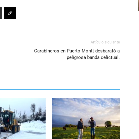
disminuir
el
volumen.
Artículo siguiente
Carabineros en Puerto Montt desbarató a
peligrosa banda delictual.