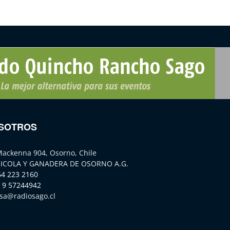
SOTROS
Mackenna 904, Osorno, Chile
ICOLA Y GANADERA DE OSORNO A.G.
64 223 2160
 9 57244942
sa@radiosago.cl