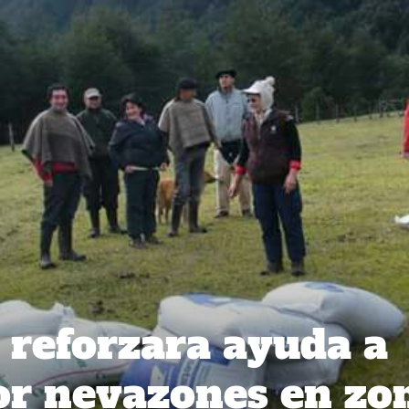
 reforzara ayuda a
or nevazones en zo