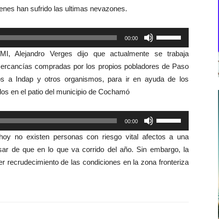
ienes han sufrido las ultimas nevazones.
Utiliza
00:00
las
MI, Alejandro Verges dijo que actualmente se trabaja
teclas
s mercancías compradas por los propios pobladores de Paso
de
s a Indap y otros organismos, para ir en ayuda de los
flecha
dos en el patio del municipio de Cochamó
arriba/abajo
para
Utiliza
00:00
aumentar
las
o
hoy no existen personas con riesgo vital afectos a una
teclas
disminuir
ar de que en lo que va corrido del año. Sin embargo, la
de
el
er recrudecimiento de las condiciones en la zona fronteriza
flecha
volumen.
arriba/abajo
para
aumentar
o