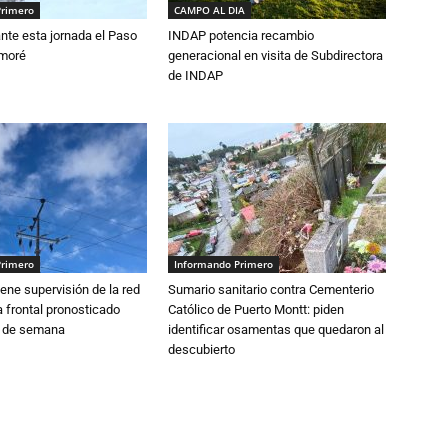
Primero
CAMPO AL DIA
nte esta jornada el Paso
INDAP potencia recambio
amoré
generacional en visita de Subdirectora
de INDAP
Primero
Informando Primero
ne supervisión de la red
Sumario sanitario contra Cementerio
 frontal pronosticado
Católico de Puerto Montt: piden
n de semana
identificar osamentas que quedaron al
descubierto