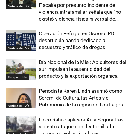
Fiscalía por presunto incidente de
Noticia del Día
violencia intrafamiliar señala que “no
existió violencia física ni verbal de...
Operación Refugio en Osorno: PDI
desarticula banda dedicada al
secuestro y tráfico de drogas
Noticia del Día
Día Nacional de la Miel: Apicultores del
sur impulsan la autenticidad del
producto y la exportación orgánica
Campo al Día
Periodista Karen Lindh asumió como
Seremi de Cultura, las Artes y el
Patrimonio de la región de Los Lagos
Noticia del Día
Liceo Rahue aplicará Aula Segura tras
violento ataque con destornillador:
alumno no volverá a clases