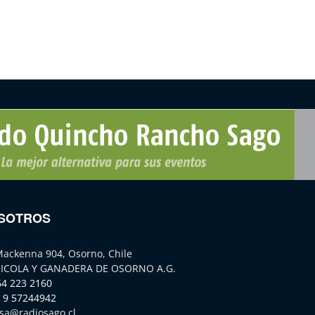
SOTROS
Mackenna 904, Osorno, Chile
ICOLA Y GANADERA DE OSORNO A.G.
64 223 2160
 9 57244942
sa@radiosago.cl