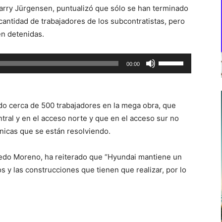
arry Jürgensen, puntualizó que sólo se han terminado
cantidad de trabajadores de los subcontratistas, pero
én detenidas.
Utiliza
00:00
las
teclas
de
ndo cerca de 500 trabajadores en la mega obra, que
flecha
ntral y en el acceso norte y que en el acceso sur no
arriba/abajo
nicas que se están resolviendo.
para
aumentar
fredo Moreno, ha reiterado que “Hyundai mantiene un
o
s y las construcciones que tienen que realizar, por lo
disminuir
el
volumen.