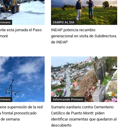
Primero
CAMPO AL DIA
nte esta jornada el Paso
INDAP potencia recambio
amoré
generacional en visita de Subdirectora
de INDAP
Primero
Informando Primero
ne supervisión de la red
Sumario sanitario contra Cementerio
 frontal pronosticado
Católico de Puerto Montt: piden
n de semana
identificar osamentas que quedaron al
descubierto