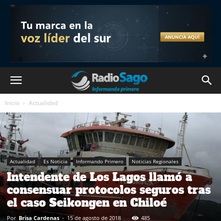
Inicio
Actualidad
Actualidad
Es Noticia
Informando Primero
Noticias Regionales
Intendente de Los Lagos llamó a
consensuar protocolos seguros tras
el caso Seikongen en Chiloé
Por
Brisa Cardenas
-
15 de agosto de 2018
485