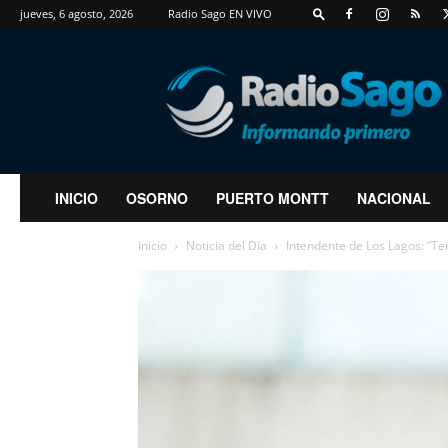
jueves, 6 agosto, 2026
Radio Sago EN VIVO
RadioSago
INICIO
OSORNO
PUERTO MONTT
NACIONAL
Inicio
Noticia del Día
Intendente de Los Lagos: “T