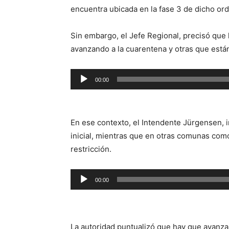
encuentra ubicada en la fase 3 de dicho or
Sin embargo, el Jefe Regional, precisó que
avanzando a la cuarentena y otras que está
Reproductor
00:00
de
audio
En ese contexto, el Intendente Jürgensen,
inicial, mientras que en otras comunas como
restricción.
Reproductor
00:00
de
audio
La autoridad puntualizó que hay que avanzar