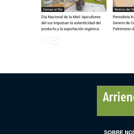
Campo al Día
Noticia del D
Día Nacional de la Miel: Apicultores
Periodista 
del sur impulsan la autenticidad del
Seremi de Cul
producto y la exportación orgánica
Patrimonio d
SOBRE NO