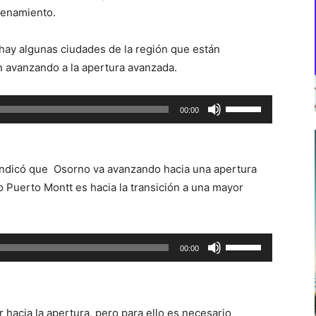
denamiento.
 hay algunas ciudades de la región que están
n avanzando a la apertura avanzada.
Utiliza
00:00
las
teclas
de
 indicó que Osorno va avanzando hacia una apertura
flecha
 Puerto Montt es hacia la transición a una mayor
arriba/abajo
para
aumentar
Utiliza
00:00
o
las
disminuir
teclas
el
de
volumen.
 hacia la apertura, pero para ello es necesario
flecha