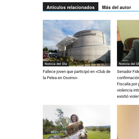
Artículos relacionados
Más del autor
Noticia del Día
Noticia del D
Fallece joven que participó en «Club de
Senador Fide
la Pelea en Osorno»
confirmación
Fiscalía por
violencia in
existió violen