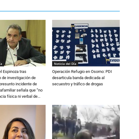
ía
Noticia del Día
l Espinoza tras
Operación Refugio en Osorno: PDI
 de investigación de
desarticula banda dedicada al
 presunto incidente de
secuestro y tráfico de drogas
trafamiliar señala que “no
cia física ni verbal de...