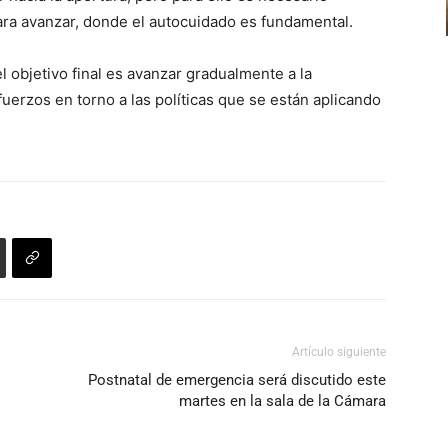
ara avanzar, donde el autocuidado es fundamental.
arriba/abajo
para
l objetivo final es avanzar gradualmente a la
aumentar
fuerzos en torno a las políticas que se están aplicando
o
disminuir
el
volumen.
Artículo siguiente
Postnatal de emergencia será discutido este
martes en la sala de la Cámara