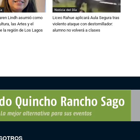
ía
Noticia del Día
Karen Lindh asumió como
Liceo Rahue aplicará Aula Segura tras
tura, las Artes y el
violento ataque con destornillador:
e la región de Los Lagos
alumno no volverá a clases
SOTROS