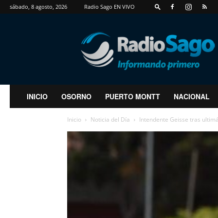
sábado, 8 agosto, 2026
Radio Sago EN VIVO
RadioSago
INICIO
OSORNO
PUERTO MONTT
NACIONAL
Inicio
Noticia del Día
Intendente Geisse tras ultim