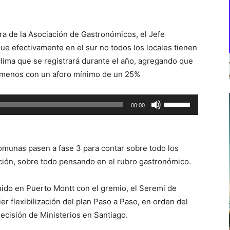
ra de la Asociación de Gastronómicos, el Jefe
e efectivamente en el sur no todos los locales tienen
clima que se registrará durante el año, agregando que
l menos con un aforo mínimo de un 25%
Utiliza
00:00
las
teclas
de
omunas pasen a fase 3 para contar sobre todo los
flecha
ción, sobre todo pensando en el rubro gastronómico.
arriba/abajo
para
nido en Puerto Montt con el gremio, el Seremi de
aumentar
r flexibilización del plan Paso a Paso, en orden del
o
decisión de Ministerios en Santiago.
disminuir