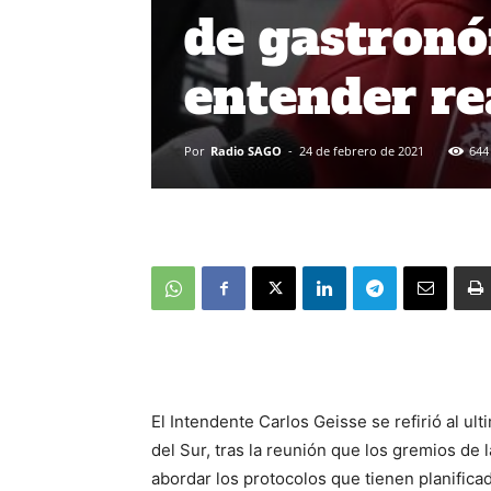
de gastronó
entender re
Por
Radio SAGO
-
24 de febrero de 2021
644
El Intendente Carlos Geisse se refirió al u
del Sur, tras la reunión que los gremios de
abordar los protocolos que tienen planificad