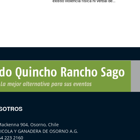
existió violencia física ni verbal de...
SOTROS
Mackenna 904, Osorno, Chile
ICOLA Y GANADERA DE OSORNO A.G.
64 223 2160