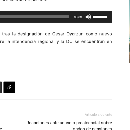
para
aumentar
Utiliza
00:00
o
las
disminuir
teclas
el
e, tras la designación de Cesar Oyarzun como nuevo
de
volumen.
tre la intendencia regional y la DC se encuentran en
flecha
arriba/abajo
para
aumentar
o
disminuir
el
volumen.
Artículo siguiente
Reacciones ante anuncio presidencial sobre
ue
fondos de pensiones