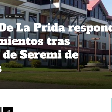
no
Puerto Montt
De La Prida respon
mientos tras
 de Seremi de
s