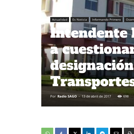
Actualidad
Es Noticia
Informando Primero
Osor
Intendente 
a cuestiona
designación
Transporte
Por
Radio SAGO
-
13 de abril de 2017
698