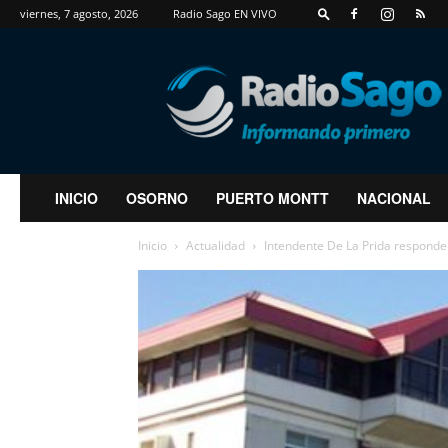
viernes, 7 agosto, 2026
Radio Sago EN VIVO
RadioSago
INICIO
OSORNO
PUERTO MONTT
NACIONAL
Inicio
Actualidad
Intendente De La Prida responde 