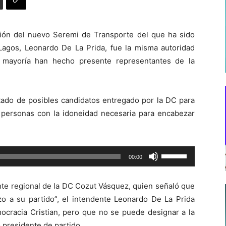
ción del nuevo Seremi de Transporte del que ha sido
 Lagos, Leonardo De La Prida, fue la misma autoridad
 mayoría han hecho presente representantes de la
tado de posibles candidatos entregado por la DC para
a personas con la idoneidad necesaria para encabezar
Utiliza
00:00
las
teclas
ente regional de la DC Cozut Vásquez, quien señaló que
de
zo a su partido”, el intendente Leonardo De La Prida
flecha
ocracia Cristian, pero que no se puede designar a la
arriba/abajo
 presidente de partido.