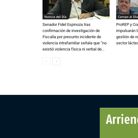
Noticia del Día
Campo al Día
Senador Fidel Espinoza tras
ProREP y Co
confirmación de investigación de
impulsarán l
Fiscalía por presunto incidente de
gestión de r
violencia intrafamiliar señala que “no
sector lácte
existió violencia física ni verbal de...